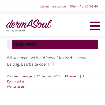
Zum
info@derma-soul.de
|
069 – 48 00 94 44
Inhalt
springen
Hallo Welt!
Willkommen bei WordPress. Dies ist dein erster
Beitrag. Bearbeite oder [...]
Von
webmanager
|
17. Februar 2023
|
Allgemein
|
1
Kommentar
Weiterlesen