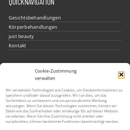
QUICKNAVIGATION
Gesichtsbehandlungen
Körperbehandlungen
just beauty
Kontakt
ÖFFNUNGSZEITEN
Cookie-Zustimmung
verwalten
Montag bis Freitag 09:00 – 19:00 Uhr
Wir verwenden Technologien wie Cookies, um Geräteinformationen zu
speichern und/oder darauf zuzugreifen. Wir tun dies, um das
außerhalb dieser Zeiten und samstags
Surferlebnis zu verbessern und um personalisierte Werbung
gerne nach Vereinbarung
anzuzeigen. Wenn Sie diesen Technologien zustimmen, können wir
Daten wie das Surfverhalten oder eindeutige IDs auf dieser Website
verarbeiten. Wenn Sie Ihre Zustimmung nicht erteilen oder
zurückziehen, können bestimmte Funktionen beeinträchtigt werden.