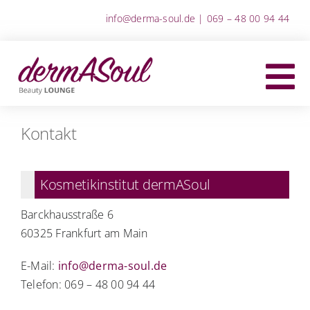
Zum
info@derma-soul.de
|
069 – 48 00 94 44
Inhalt
springen
Kontakt
Kosmetikinstitut dermASoul
Barckhausstraße 6
60325 Frankfurt am Main
E-Mail:
info@derma-soul.de
Telefon: 069 – 48 00 94 44